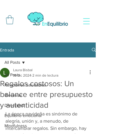
Entrada
All Posts
Laura Bisbal
All Posts
19 dic 2024
2 min de lectura
Regalos costosos: Un
Relaciones Saludables
balance entre presupuesto
Bienestar
y autenticidad
Diversidad
La época navideña es sinónimo de 
Equilibrio emocional
alegría, unión y, a menudo, de 
Mindfulness
intercambiar regalos. Sin embargo, hay 