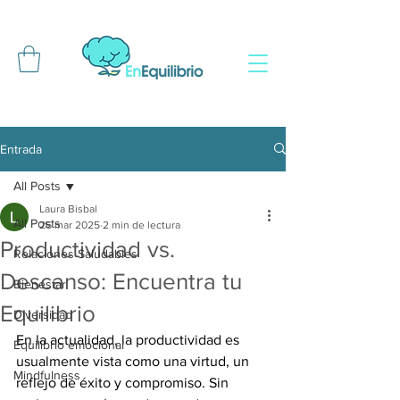
Entrada
All Posts
Laura Bisbal
All Posts
26 mar 2025
2 min de lectura
Productividad vs.
Relaciones Saludables
Descanso: Encuentra tu
Bienestar
Equilibrio
Diversidad
En la actualidad, la productividad es 
Equilibrio emocional
usualmente vista como una virtud, un 
Mindfulness
reflejo de éxito y compromiso. Sin 