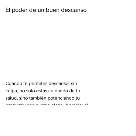
El poder de un buen descanso
Cuando te permites descansar sin 
culpa, no solo estás cuidando de tu 
salud, sino también potenciando tu 
productividad a largo plazo. Apreciar el 
valor del descanso es un acto de 
autocuidado que te prepara para 
enfrentar los retos del día con la mente 
clara.