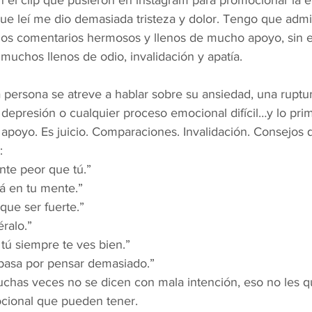
n el clip que pusieron en instagram para promocionar la en
e leí me dio demasiada tristeza y dolor. Tengo que admit
os comentarios hermosos y llenos de mucho apoyo, sin 
 muchos llenos de odio, invalidación y apatía.
 persona se atreve a hablar sobre su ansiedad, una ruptur
 depresión o cualquier proceso emocional difícil…y lo pri
 apoyo. Es juicio. Comparaciones. Invalidación. Consejos 
:
nte peor que tú.”
á en tu mente.”
que ser fuerte.”
ralo.”
 tú siempre te ves bien.”
 pasa por pensar demasiado.”
has veces no se dicen con mala intención, eso no les qu
cional que pueden tener.