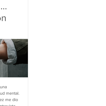
n…
on
 una 
lud mental. 
vez me dio 