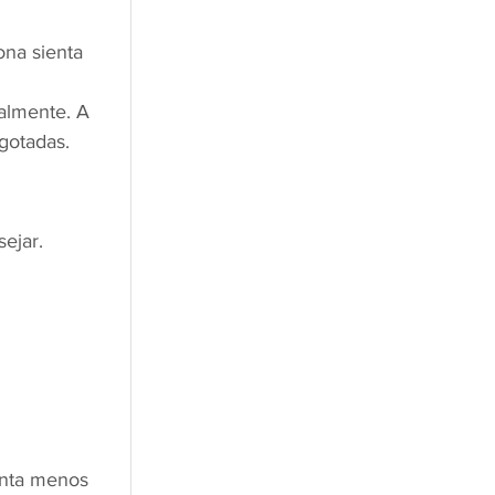
na sienta 
almente. A 
agotadas.
ejar.
enta menos 