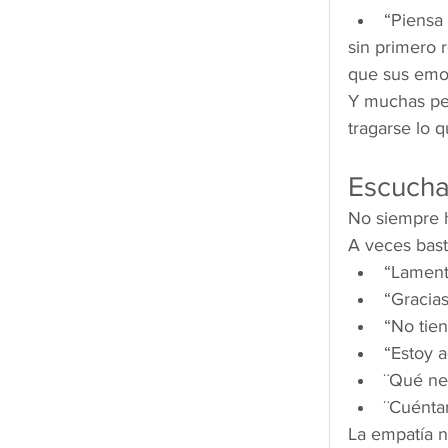
“Piensa 
sin primero 
que sus emo
Y muchas pe
tragarse lo 
Escucha
No siempre h
A veces bast
“Lament
“Gracias
“No tien
“Estoy a
¨Qué ne
¨Cuénta
La empatía n