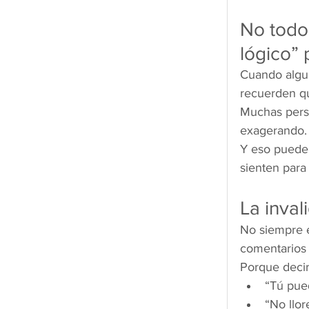
No todo
lógico” 
Cuando algui
recuerden qu
Muchas perso
exagerando. 
Y eso puede 
sienten para 
La inva
No siempre e
comentarios 
Porque decir
“Tú pue
“No llor