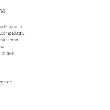
na 
sita que le 
. Acompañadx.
stuvieran 
yo.
 lo que 
ene de 