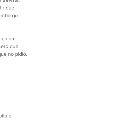
trevista. 
ir que 
embargo 
a, una 
mero que 
que no pidió.
ita el 