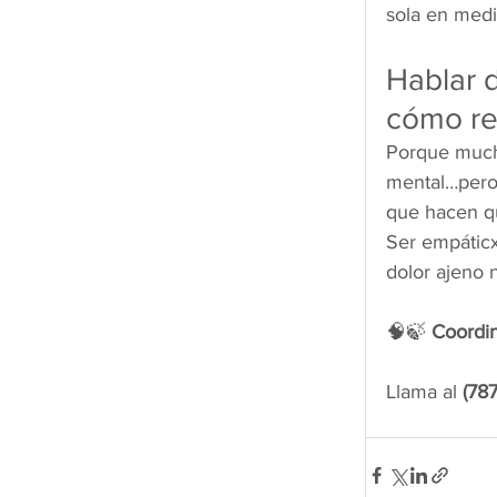
sola en medi
Hablar d
cómo re
Porque much
mental…pero
que hacen qu
Ser empáticx 
dolor ajeno n
🧠🍃 
Coordin
Llama al 
(78