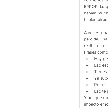
con verlos e
ERROR! Lo qu
habian much
habian otros
A veces, una
pérdida, una
recibe no es
Frases como
“Hay ge
“Eso est
“Tienes 
“Ya supé
“Pero si
“Eso te
Y aunque muc
impacto emo