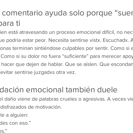
 comentario ayuda solo porque “sue
para ti
en está atravesando un proceso emocional difícil, no nece
e podría estar peor. Necesita sentirse vistx. Escuchadx
nas terminan sintiéndose culpables por sentir. Como si e
Como si su dolor no fuera “suficiente” para merecer apo
hacer que dejen de hablar. Que se aíslen. Que escondan
evitar sentirse juzgadxs otra vez.
lidación emocional también duele
l daño viene de palabras crueles o agresivas. A veces vi
disfrazados de motivación.
le a alguien:
des con eso.”
es.”