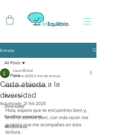
Entrada
All Posts
Laura Bisbal
All Posts
31 ene 2025
3 min de lectura
Carta abierta a la
Relaciones Saludables
diversidad
Bienestar
Actualizado:
21 feb 2025
Diversidad
Hola, espero que te encuentres bien y, 
Equilibrio emocional
si no te sientes bien, con más razón me 
gustaría que me acompañes en ésta 
Mindfulness
lectura. 