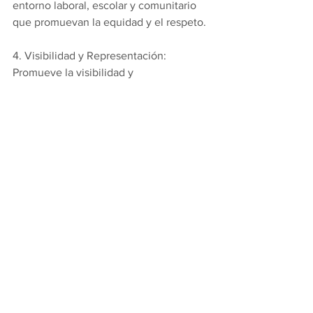
entorno laboral, escolar y comunitario 
que promuevan la equidad y el respeto.
4. Visibilidad y Representación: 
Promueve la visibilidad y 
representación de las personas con 
diversas identidades en los medios de 
comunicación, eventos y actividades 
comunitarias.
Entender y conocer la diversidad de 
géneros es un paso fundamental hacia 
una sociedad más justa, equilibrada y 
empática. Todxs podemos ser agentes 
de cambio al educar y sensibilizar a 
quienes nos rodean, contribuyendo así 
a la construcción de un mundo mejor 
para todas las personas, 
independientemente de su identidad 