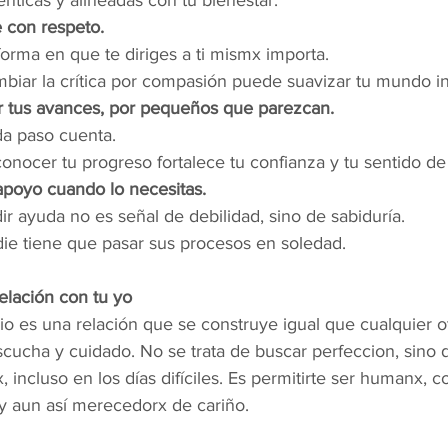
énticas y alineadas con tu bienestar.
 con respeto.
forma en que te diriges a ti mismx importa.
biar la crítica por compasión puede suavizar tu mundo in
r tus avances, por pequeños que parezcan.
a paso cuenta.
onocer tu progreso fortalece tu confianza y tu sentido de 
apoyo cuando lo necesitas.
ir ayuda no es señal de debilidad, sino de sabiduría.
ie tiene que pasar sus procesos en soledad.
relación con tu yo
io es una relación que se construye igual que cualquier ot
scucha y cuidado. No se trata de buscar perfeccion, sino 
, incluso en los días difíciles. Es permitirte ser humanx, c
 aun así merecedorx de cariño.