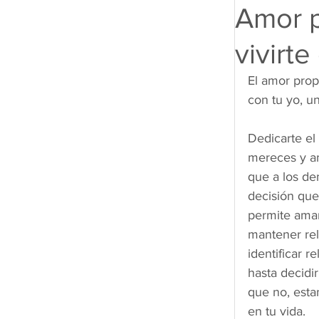
Amor p
vivirte
El amor prop
con tu yo, u
Dedicarte el
mereces y am
que a los de
decisión que 
permite amar
mantener rel
identificar r
hasta decidir
que no, esta
en tu vida.