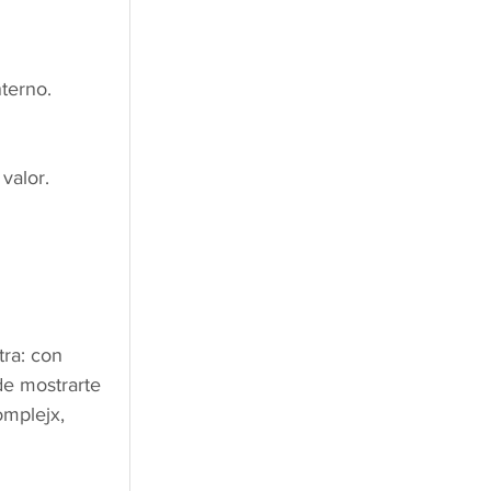
terno.
valor.
ra: con 
de mostrarte 
omplejx, 