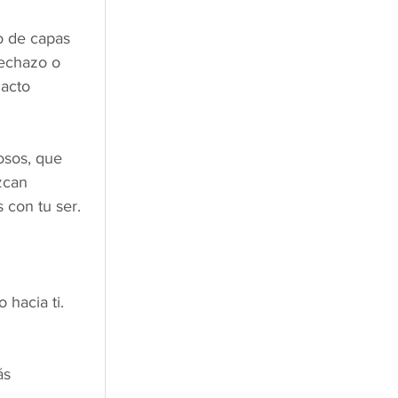
 de capas 
rechazo o 
 acto 
osos, que 
zcan 
 con tu ser.
 hacia ti.
ás 