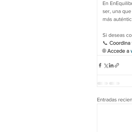
En EnEquilib
ser, una que
más auténtic
Si deseas co
📞 
Coordina 
🌐 
Accede a 
Entradas recie