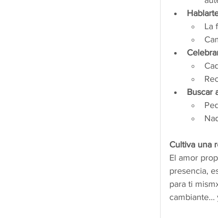
aut
Hablarte
La 
Cam
Celebra
Cad
Rec
Buscar 
Ped
Nad
Cultiva una 
El amor prop
presencia, e
para ti mismx
cambiante… y