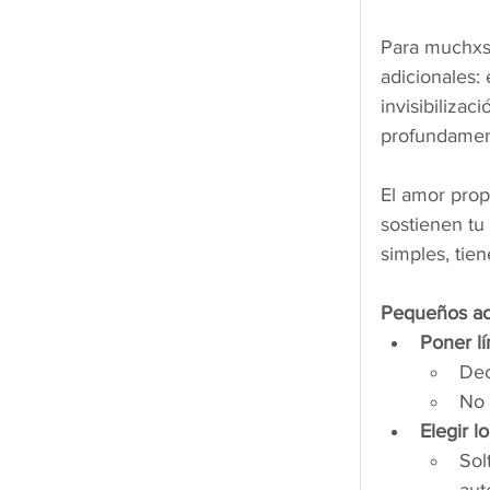
Para muchxs
adicionales:
invisibilizac
profundament
El amor prop
sostienen tu
simples, tie
Pequeños ac
Poner l
Dec
No 
Elegir l
Sol