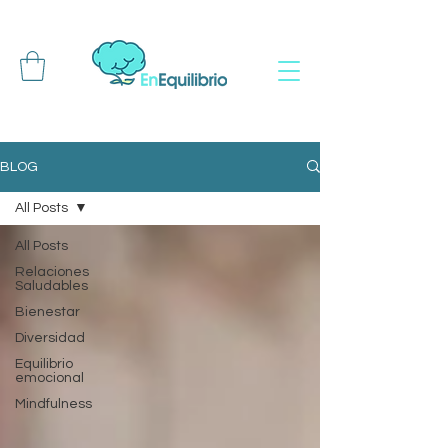
BLOG
All Posts
All Posts
Relaciones
Saludables
Bienestar
Diversidad
Equilibrio
emocional
Mindfulness